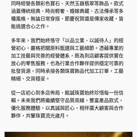
同時經營各類彩色寶石、天然玉器翡翠等飾品。款式
涵蓋傳統經典、時尚輕奢、婚嫁典藏、古法傳承等多
種風格，無論日常穿搭、節慶祝賀還是傳家收藏，皆
能挑選合心之作。
多年來，我們始終恪守「以品立業、以誠待人」的經
營初心，嚴格把關原料甄選與工藝細節。憑藉專業的
加工技藝與完善的經營體系，既為到店顧客提供實在
放心的零售服務，也為行業合作夥伴提供穩定可靠的
批發貨源，同時承接各類珠寶飾品代加工訂單，工藝
精細、交貨穩妥。
從一店初心到多店佈局，銘誠珠寶始終珍惜每一份信
賴。未來我們將繼續堅守品質底線，豐富產品款式，
優化服務體驗，以真誠與匠心，相伴廣大顧客與合作
夥伴，共鑒珠寶流光歲月。